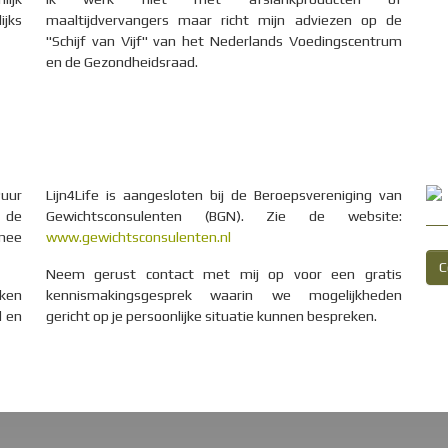
ijks
maaltijdvervangers maar richt mijn adviezen op de
"Schijf van Vijf" van het Nederlands Voedingscentrum
en de Gezondheidsraad.
Puur
Lijn4Life is aangesloten bij de Beroepsvereniging van
s de
Gewichtsconsulenten (BGN). Zie de website:
 mee
www.gewichtsconsulenten.nl
C
Neem gerust contact met mij op voor een gratis
nken
kennismakingsgesprek waarin we mogelijkheden
d en
gericht op je persoonlijke situatie kunnen bespreken.