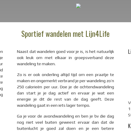
Sportief wandelen met Lijn4Life
L
en
Naast dat wandelen goed voor je is, is het natuurlijk
je
ook leuk om met elkaar in groepsverband deze
ur
wandeling te maken.
id
Zo is er ook onderling altijd tijd om een praatje te
te
maken en ongemerkt verbrand je per wandeling zo’n
ze
250 calorieën per uur. Doe je de ochtendwandeling
ag
dan start je je dag actief en ervaar je wat een
ng
energie je dit de rest van de dag geeft. Deze
V
wandeling gaat in een iets lager tempo.
1
S
Ga je voor de avondwandeling en ben je bv die dag
nog niet veel buiten geweest ervaar dan dat de
K
buitenlucht je goed zal doen en je een betere