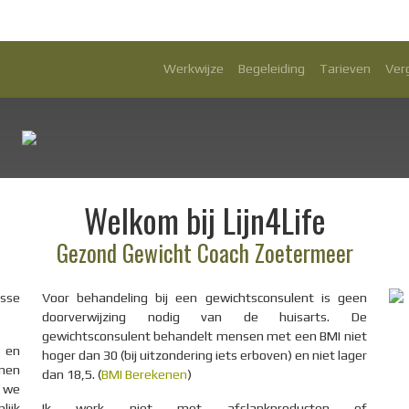
Werkwijze
Begeleiding
Tarieven
Ver
Welkom bij Lijn4Life
Gezond Gewicht Coach Zoetermeer
esse
Voor behandeling bij een gewichtsconsulent is geen
doorverwijzing nodig van de huisarts. De
gewichtsconsulent behandelt mensen met een BMI niet
 en
hoger dan 30 (bij uitzondering iets erboven) en niet lager
enen
dan 18,5. (
BMI Berekenen
)
n we
lijk
Ik werk niet met afslankproducten of