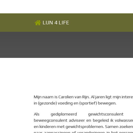
LIJN 4 LIFE
Mijn naam is Carolien van Rijn. Al jaren ligt mijn inter
in (gezonde) voeding en (sportief) bewegen.
Als gediplomeerd gewichtsconsulent
beweegconsulent adviseer en begeleid ik volwass
en kinderen met gewichtsproblemen. Samen zoeke
naar aanpassingen of veranderingen in het persoon