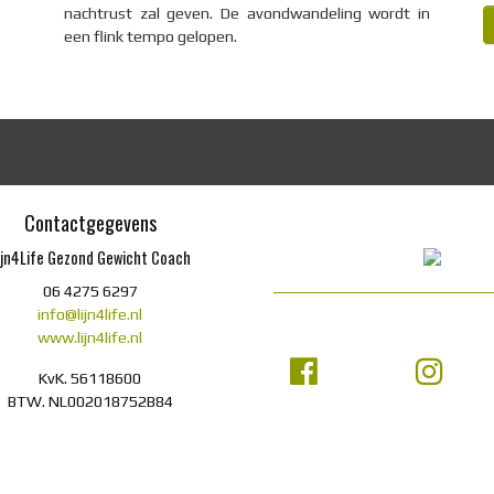
nachtrust zal geven. De avondwandeling wordt in
een flink tempo gelopen.
Contactgegevens
ijn4Life Gezond Gewicht Coach
06 4275 6297
info@lijn4life.nl
www.lijn4life.nl
KvK. 56118600
BTW. NL002018752B84