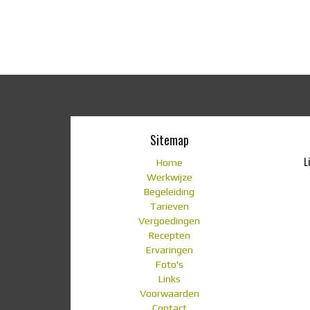
Sitemap
L
Home
Werkwijze
Begeleiding
Tarieven
Vergoedingen
Recepten
Ervaringen
Foto's
Links
Voorwaarden
Contact